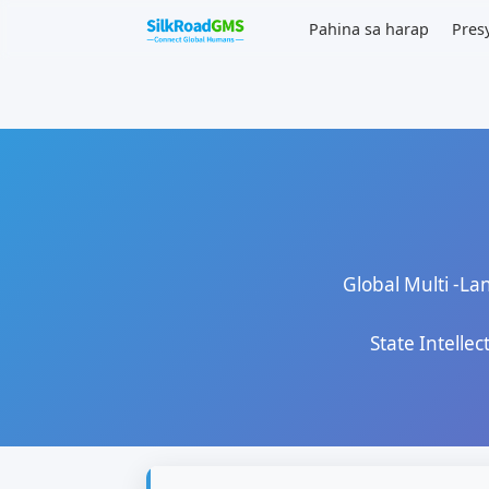
Pahina sa harap
Global Mul
State I