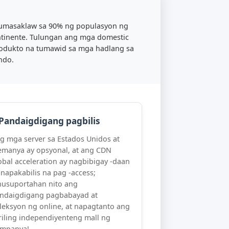
14 na wika, na sumasaklaw sa 90% ng populasyon ng
 sa limang kontinente. Tulungan ang mga domestic
rmasyon sa produkto na tumawid sa mga hadlang sa
e sa buong mundo.
⚡ Pandaigdigang pagbilis
Ang mga server sa Estados Unidos at
Alemanya ay opsyonal, at ang CDN
global acceleration ay nagbibigay -daan
sa napakabilis na pag -access;