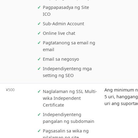
Produkto (Walang
limitasyong)
Produkto Pangunahing
Imahe ng Produkto
Video ng mga detalye ng
negosyo
Article Publishing
(Walang limitasyong)
Display ng kwalipikasyon
Pagpapasadya ng Site
ICO
Sub-Admin Account
Online live chat
Pagtatanong sa email ng
email