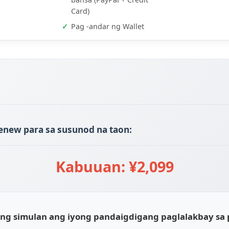
IP Shielding
Visitor IP Address
Pagbisita sa landas
5,000
¥1,000
P
Pagrehistro ng Miyembro
pr
Idagdag sa cart
in
Magsumite ng order
Ipinadala ang order
Pagbabayad sa domestic
(Alipay + WeChat)
Pagbabayad sa ibang
bansa (PayPal + Credit
Card)
Pag -andar ng Wallet