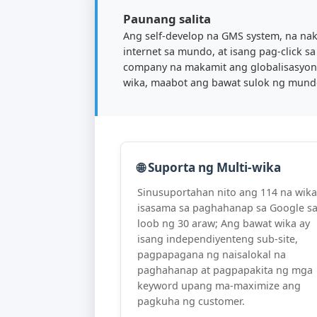
Paunang salita
Ang self-develop na GMS system,
internet sa mundo, at isang pag
company na makamit ang globali
wika, maabot ang bawat sulok n
🌐 Suporta ng Multi-wika
Sinusuportahan nito ang 114 n
isasama sa paghahanap sa Go
loob ng 30 araw; Ang bawat w
isang independiyenteng sub-si