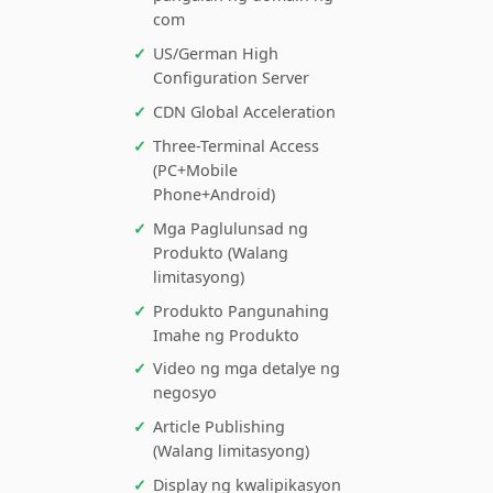
Makipag -ugnay sa amin
FAQ
Display ng impormasyon
sa social network
2,500
¥500
M
Komplimentaryong pang
u
-internasyonal na
k
pangalan ng domain ng
com
US/German High
Configuration Server
CDN Global Acceleration
Three-Terminal Access
(PC+Mobile
Phone+Android)
Mga Paglulunsad ng