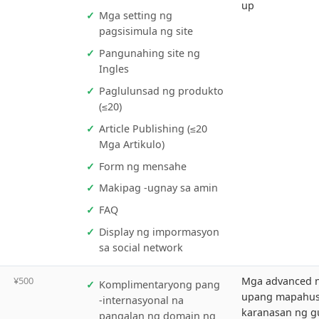
g
renew sa
odyul
susunod
na taon
1,599
¥1,000
St
US server (karaniwang
an
pagsasaayos)
u
Mga setting ng
pagsisimula ng site
Pangunahing site ng
Ingles
Paglulunsad ng produkto
(≤20)
Article Publishing (≤20
Mga Artikulo)
Form ng mensahe