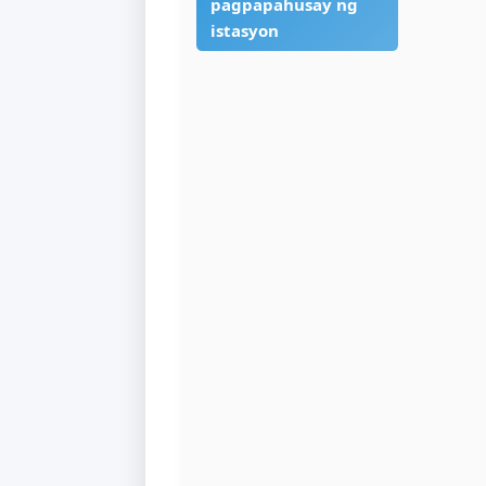
¥
Ang mga
independiyenteng
pagpapahusay ng
istasyon