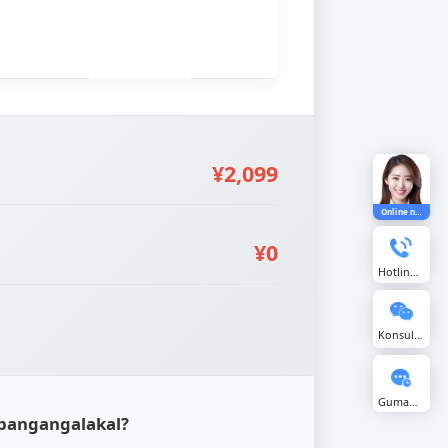
ampublikong domain sa
¥0
ibadong domain,
dependiyenteng mall