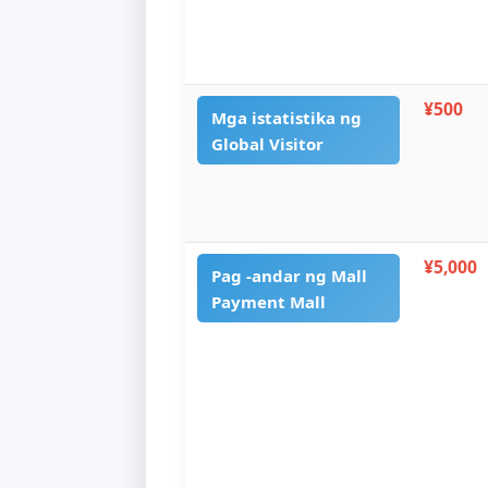
¥
Suporta ng multi-
3
wika
¥
Mga istatistika ng