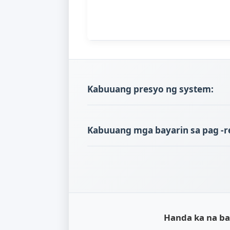
Global Visitor
¥
Pag -andar ng Mall
Payment Mall