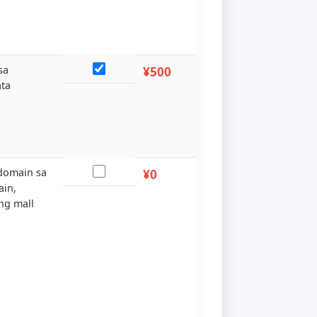
g minimum na order ay
¥0
Wika
uri, hanggang sa 114 na
i ang suportado
halaga para sa
¥500
gsusuri ng data