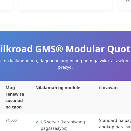
a
sa pagkuha ng customer; Napagtanto
ng mga
ang kanilang sariling independiyenten
ang
platform ng istasyon para sa mga
kumpanya ng kalakalan sa dayuhan.
Silkroad GMS® Modula
l module na kailangan mo, dagdagan ang bilang ng mga w
presyo.
resyo
Mag -
Nilalaman ng module
il