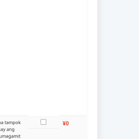
andard na pagsasaayos,
¥1,599
gkop para sa mga start-
p