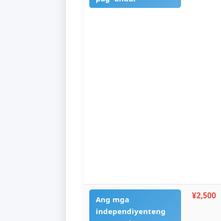
n
M
¥
Mga pangunahing
pag -andar