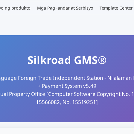
Presyo ng produkto
Mga Pag -andar at Serbisyo
Te
Silkroad GMS
ti -Language Foreign Trade Independent Station -
+ Payment System v5.49
ntellectual Property Office [Computer Software Co
15566082, No. 15519251]