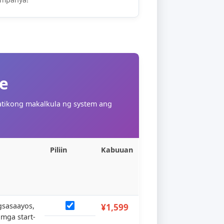
Sinusuportahan nito ang
g
pandaigdigang pagbabayad at
koleksyon ng online, at napagtanto ang
sariling independiyenteng mall ng
kumpanya!
r Quote
ika, at awtomatikong makalkula ng system ang
arawan
Piliin
Kabuuan