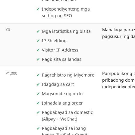
Email sa negosyo
Independiyenteng mga
setting ng SEO
¥500
An
Naglalaman ng SSL Multi-
5 
00/uri
wika Independent
ur
Certificate
Independiyenteng
pangalan ng subdomain
Pagsasalin sa wika ng
nilalaman ng site
Independiyenteng mga
setting ng SEO
500
¥0
Ma
Mga istatistika ng bisita
pa