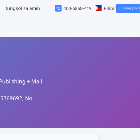
mplate Center
tungkol sa amin
400-6868-419
®
 Nilalaman Publishing + Mall
pyright No. 15369692, No.