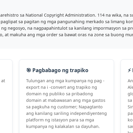
 na nakarehistro sa National Copyright Administration. 1
-click sa paglipat sa pagitan ng mga pangunahing merkado
sasyon ng negosyo, na nagpapahintulot sa kanilang impo
g mundo, at makuha ang mga order sa bawat oras na zon
🎯 Pagbabago ng trapiko
a wika at
Tulungan ang mga kumpanya ng pag -
ogle sa
export na i -convert ang trapiko ng
ika ay
domain ng publiko sa pribadong
te,
domain at mabawasan ang mga gastos