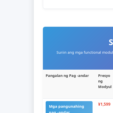
pagpapagana ng naisalokal n
paghahanap at pagpapakita 
keyword upang ma-maximize 
pagkuha ng customer.
Suriin ang mga functiona
Pangalan ng Pag -andar
P