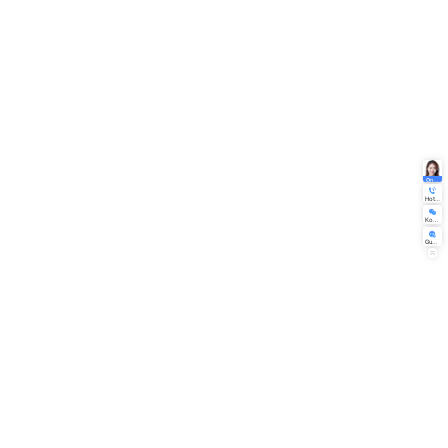
Mga Wika sa Foreign Trade-Int
Mga wikang pang-dayuhang tr
Mga Wikang Pangangalakal-Del
Foreign Trade -Supreme Editi
tungkol sa amin
Panimula ng Kumpanya
Kasaysayan ng Pag -unlad
Kultura ng Corporate
Makipag -ugnay sa amin
Friendly Link